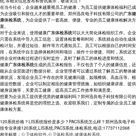
统,等相关信息发布和资讯展示，敬请关注！
在当今社会，企业越来越重视员工的健康，为员工提供健康体检福利已成
为企业吸引和留住人才的重要举措。郑州迅良电子科技有限公司的
广东健
康体检系统
，为企业提供了一套高效、便捷、专业的员工健康体检解决方
案。
对于企业来说，使用健康
广东体检系统
可以大大简化体检组织工作。企业
只需在系统中导入员工信息，设置体检套餐和时间，系统就会自动生成体
检计划，并通过短信、邮件等方式通知员工。员工可以根据自己的时间安
排，在系统中自主选择体检时间和项目，操作十分便捷。同时，系统还支
持企业对体检过程进行实时监控，及时了解员工的体检进度和情况。
健康
广东体检系统
生成的员工体检报告，不仅包含了个人的健康信息，还
能从企业层面进行数据分析。企业管理者可以通过系统了解员工的整体健
康状况，发现企业员工中存在的常见健康问题，如颈椎病、高血压等。根
据这些数据，企业可以制定相应的健康管理措施，如组织健康讲座、提供
健身设施等，关爱员工健康，提高员工的工作效率和满意度。
想要为企业员工提供更优质的健康福利吗？郑州迅良电子科技有限公司的
健康体检系统将是您的理想之选。欢迎联系我们，定制专属的企业员工健
康体检方案。
120系统价格？LIS系统报价是多少？PACS系统怎么样？郑州迅良电子科
技专业承接120系统,LIS系统,PACS系统,体检系统,电话:17737112368
相关标签：
公卫体检软件
,
公卫体检系统
,
健康体检系统
,