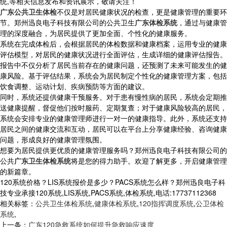
统,等相关信息发布和资讯展示，敬请关注！
广东公共卫生体检
不仅是对居民健康状况的检查，更是健康管理的重要环
节。郑州迅良电子科技有限公司的公共卫生
广东体检系统
，通过与健康管
理的深度融合，为居民提供了更加全面、个性化的健康服务。
系统在完成体检后，会根据居民的体检数据和健康档案，运用专业的健康
评估模型，对居民的健康状况进行全面评估，生成详细的健康评估报告。
报告中不仅分析了居民当前存在的健康问题，还预测了未来可能发生的健
康风险。基于评估结果，系统会为居民制定个性化的健康管理方案，包括
饮食调整、运动计划、疾病预防等方面的建议。
同时，系统还提供健康干预服务。对于患有慢性病的居民，系统会定期推
送健康提醒，督促他们按时服药、定期复查；对于健康风险较高的居民，
系统会安排专业的健康管理师进行一对一的健康指导。此外，系统还支持
居民之间的健康交流和互动，居民可以在平台上分享健康经验、咨询健康
问题，形成良好的健康管理氛围。
想要为居民提供更优质的健康管理服务吗？郑州迅良电子科技有限公司的
公共
广东卫生体检系统
将是您的得力助手。欢迎了解更多，开启健康管理
的新篇章。
120系统价格？LIS系统报价是多少？PACS系统怎么样？郑州迅良电子科
技专业承接120系统,LIS系统,PACS系统,体检系统,电话:17737112368
相关标签：
公共卫生体检系统
,
健康体检系统
,
120指挥调度系统
,
公卫体检
系统
,
上一条：
广东120急救系统如何提升急救响应速度