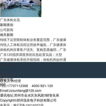
广东体检全流
新闻类别
公司新闻
相关新闻
纯线下运营限制体检业务覆盖范围，广东健康
传统人工体检流程运营效率偏低，广东健康体
体检机构存量客户流失、复购意愿偏弱，广东
广东120指挥调度系统应急处置实战：大型
广东健康体检系统升级指南：体检机构如何通
网站首页
产品中心
新闻中心
网站地图
联系人:许经理
XML
TEL:17737112368 4000-921-120
Email:zzxunliang@126.com
通讯地址:郑州市金水区东风路3财智名座
Copyright©郑州迅良电子科技有限公司
备案号：豫ICP备19016053号