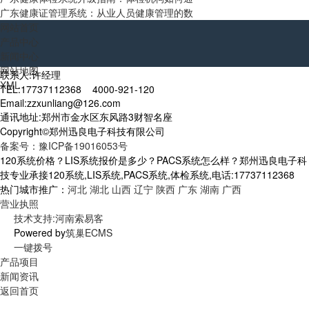
广东健康证管理系统：从业人员健康管理的数
网站首页
产品中心
新闻中心
网站地图
联系人:许经理
XML
TEL:17737112368 4000-921-120
Email:zzxunliang@126.com
通讯地址:郑州市金水区东风路3财智名座
Copyright©郑州迅良电子科技有限公司
备案号：豫ICP备19016053号
120系统价格？LIS系统报价是多少？PACS系统怎么样？郑州迅良电子科
技专业承接120系统,LIS系统,PACS系统,体检系统,电话:17737112368
热门城市推广：
河北
湖北
山西
辽宁
陕西
广东
湖南
广西
营业执照
技术支持:河南索易客
Powered by
筑巢ECMS
一键拨号
产品项目
新闻资讯
返回首页