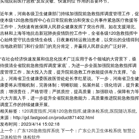
实现院前医疗急救“反应灵敏、快速到位”作用的首要环节。
近年来，河南各级卫生健康部门持续加强院前急救指挥调度管理工作，促
使本级120急救指挥中心在日常院前救治和突发公共事件紧急医疗救援等
工作中，为快速有效保障人民群众健康发挥了突出作用。如在支援湖北、
吉林和上海等地抗击新冠肺炎疫情防控工作中，全省各级120急救指挥中
心始终坚守抗击疫情生命线，日夜兼程转运救治患者，以突出的业绩得到
当地政府部门和行业部门的充分肯定，并赢得人民群众的广泛好评。
“在社会经济快速发展和信息化技术广泛应用于各个领域的大背景下，亟
待摸清全省院前急救指挥调度‘家底’，为进一步全面加强院前急救指挥调
度管理工作，加大投入力度，提升院前急救工作效能提供有力支撑。”会
上，河南省卫生健康委医政医管处处长李红星说。下一步，河南省卫生健
康委将从理顺机制，完善体制；明晰职能，拓展外延；强化培训，提升素
质；增强责任，严格管理；严抓质控，提高质量；加强联动，保障有力等
六大方面入手，进一步提升全省院前急救能力，高质量推进院前急救指挥
调度工作的持续健康开展。
相关标签：
120调度指挥
,
河南120急救指挥
,
健康体检系统
,
医院随访系统
,
来源：http://gd.fastgood.cn/product871402.html
发布时间 : 2023/4/14 15:02:18
上一个：
广东120急救指挥系统
下一个：
广东公共卫生体检系统 智慧公
卫体检软件 体检软件