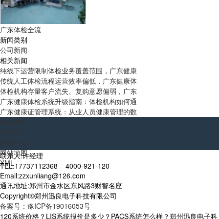
广东体检全流
新闻类别
公司新闻
相关新闻
纯线下运营限制体检业务覆盖范围，广东健康
传统人工体检流程运营效率偏低，广东健康体
体检机构存量客户流失、复购意愿偏弱，广东
广东健康体检系统升级指南：体检机构如何通
广东健康证管理系统：从业人员健康管理的数
网站首页
产品中心
新闻中心
网站地图
联系人:许经理
XML
TEL:17737112368 4000-921-120
Email:zzxunliang@126.com
通讯地址:郑州市金水区东风路3财智名座
Copyright©郑州迅良电子科技有限公司
备案号：豫ICP备19016053号
120系统价格？LIS系统报价是多少？PACS系统怎么样？郑州迅良电子科