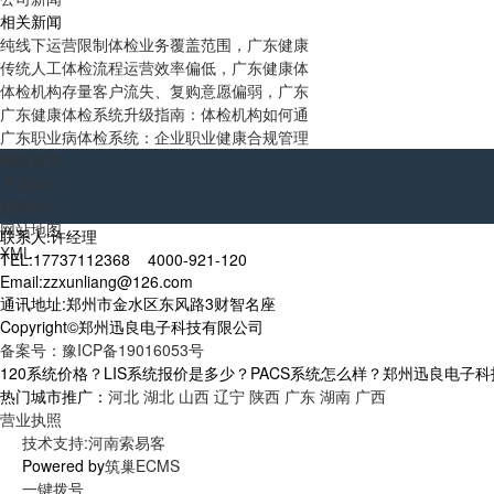
相关新闻
纯线下运营限制体检业务覆盖范围，广东健康
传统人工体检流程运营效率偏低，广东健康体
体检机构存量客户流失、复购意愿偏弱，广东
广东健康体检系统升级指南：体检机构如何通
广东职业病体检系统：企业职业健康合规管理
网站首页
产品中心
新闻中心
网站地图
联系人:许经理
XML
TEL:17737112368 4000-921-120
Email:zzxunliang@126.com
通讯地址:郑州市金水区东风路3财智名座
Copyright©郑州迅良电子科技有限公司
备案号：豫ICP备19016053号
120系统价格？LIS系统报价是多少？PACS系统怎么样？郑州迅良电子科技专业承
热门城市推广：
河北
湖北
山西
辽宁
陕西
广东
湖南
广西
营业执照
技术支持:河南索易客
Powered by
筑巢ECMS
一键拨号