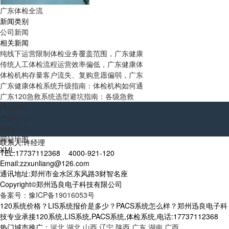
广东体检全流
新闻类别
公司新闻
相关新闻
纯线下运营限制体检业务覆盖范围，广东健康
传统人工体检流程运营效率偏低，广东健康体
体检机构存量客户流失、复购意愿偏弱，广东
广东健康体检系统升级指南：体检机构如何通
广东120急救系统选型避坑指南：各级急救
网站首页
产品中心
新闻中心
网站地图
联系人:许经理
XML
TEL:17737112368 4000-921-120
Email:zzxunliang@126.com
通讯地址:郑州市金水区东风路3财智名座
Copyright©郑州迅良电子科技有限公司
备案号：豫ICP备19016053号
120系统价格？LIS系统报价是多少？PACS系统怎么样？郑州迅良电子科
技专业承接120系统,LIS系统,PACS系统,体检系统,电话:17737112368
热门城市推广：
河北
湖北
山西
辽宁
陕西
广东
湖南
广西