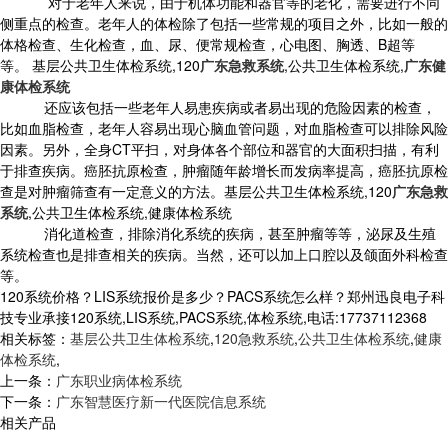
对于老年人来说，由于机体功能和器官等的老化，需要进行不同
侧重点的检查。老年人的体检除了包括一些常规的项目之外，比如一般的
体格检查、生化检查，血、尿、便常规检查，心电图、胸透、B超等
等。 基层公共卫生体检系统,120
广东急救系统
,公共卫生体检系统,
广东健
康体检系统
还应该包括一些老年人易患疾病或者易出现的危险因素的检查，
比如血脂检查，老年人容易出现心脑血管问题，对血脂检查可以排除风险
因素。另外，全身CT平扫，对身体各个部位和器官的大面积扫描，有利
于排查疾病。癌胚抗原检查，肿瘤随年龄增长而发病率提高，癌胚抗原检
查是对肿瘤筛查有一定意义的方法。基层公共卫生体检系统,120
广东急救
系统
,公共卫生体检系统,健康体检系统
消化道检查，排除消化系统的疾病，甚至肿瘤等等，泌尿及生殖
系统检查也是排查相关的疾病。当然，还可以加上口腔以及颌面外科检查
等。
120系统价格？LIS系统报价是多少？PACS系统怎么样？郑州迅良电子科
技专业承接120系统,LIS系统,PACS系统,体检系统,电话:17737112368
相关标签：
基层公共卫生体检系统
,
120急救系统
,
公共卫生体检系统
,
健康
体检系统
,
上一条：
广东职业病体检系统
下一条：
广东智慧医疗新一代医院信息系统
相关产品