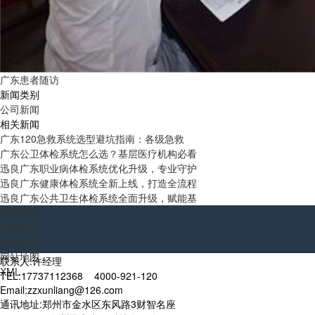
广东患者随访
新闻类别
公司新闻
相关新闻
广东120急救系统选型避坑指南：各级急救
广东公卫体检系统怎么选？基层医疗机构必看
迅良广东职业病体检系统优化升级，专业守护
迅良广东健康体检系统全新上线，打造全流程
迅良广东公共卫生体检系统全面升级，赋能基
网站首页
产品中心
新闻中心
网站地图
联系人:许经理
XML
TEL:17737112368 4000-921-120
Email:zzxunliang@126.com
通讯地址:郑州市金水区东风路3财智名座