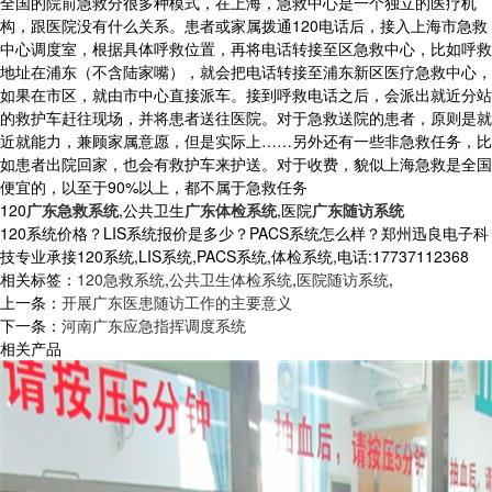
全国的院前急救分很多种模式，在上海，急救中心是一个独立的医疗机
构，跟医院没有什么关系。患者或家属拨通120电话后，接入上海市急救
中心调度室，根据具体呼救位置，再将电话转接至区急救中心，比如呼救
地址在浦东（不含陆家嘴），就会把电话转接至浦东新区医疗急救中心，
如果在市区，就由市中心直接派车。接到呼救电话之后，会派出就近分站
的救护车赶往现场，并将患者送往医院。对于急救送院的患者，原则是就
近就能力，兼顾家属意愿，但是实际上……另外还有一些非急救任务，比
如患者出院回家，也会有救护车来护送。对于收费，貌似上海急救是全国
便宜的，以至于90%以上，都不属于急救任务
120
广东急救系统
,公共卫生
广东体检系统
,医院
广东随访系统
120系统价格？LIS系统报价是多少？PACS系统怎么样？郑州迅良电子科
技专业承接120系统,LIS系统,PACS系统,体检系统,电话:17737112368
相关标签：
120急救系统
,
公共卫生体检系统
,
医院随访系统
,
上一条：
开展广东医患随访工作的主要意义
下一条：
河南广东应急指挥调度系统
相关产品