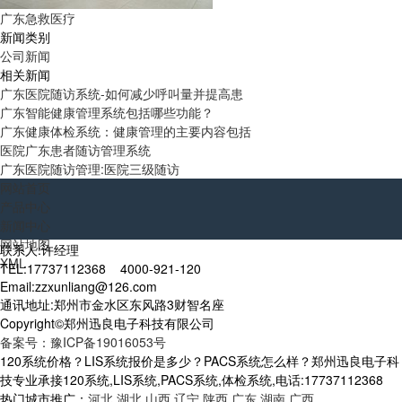
广东急救医疗
新闻类别
公司新闻
相关新闻
广东医院随访系统-如何减少呼叫量并提高患
广东智能健康管理系统包括哪些功能？
广东健康体检系统：健康管理的主要内容包括
医院广东患者随访管理系统
广东医院随访管理:医院三级随访
网站首页
产品中心
新闻中心
网站地图
联系人:许经理
XML
TEL:17737112368 4000-921-120
Email:zzxunliang@126.com
通讯地址:郑州市金水区东风路3财智名座
Copyright©郑州迅良电子科技有限公司
备案号：豫ICP备19016053号
120系统价格？LIS系统报价是多少？PACS系统怎么样？郑州迅良电子科
技专业承接120系统,LIS系统,PACS系统,体检系统,电话:17737112368
热门城市推广：
河北
湖北
山西
辽宁
陕西
广东
湖南
广西