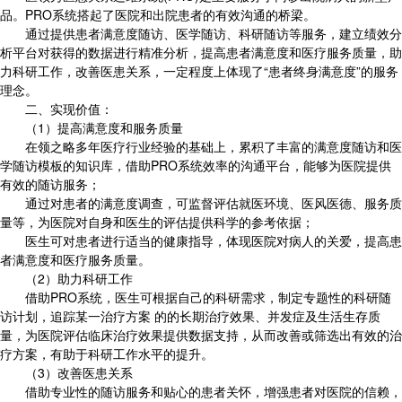
品。PRO系统搭起了医院和出院患者的有效沟通的桥梁。
通过提供患者满意度随访、医学随访、科研随访等服务，建立绩效分
析平台对获得的数据进行精准分析，提高患者满意度和医疗服务质量，助
力科研工作，改善医患关系，一定程度上体现了“患者终身满意度”的服务
理念。
二、实现价值：
（1）提高满意度和服务质量
在领之略多年医疗行业经验的基础上，累积了丰富的满意度随访和医
学随访模板的知识库，借助PRO系统效率的沟通平台，能够为医院提供
有效的随访服务；
通过对患者的满意度调查，可监督评估就医环境、医风医德、服务质
量等，为医院对自身和医生的评估提供科学的参考依据；
医生可对患者进行适当的健康指导，体现医院对病人的关爱，提高患
者满意度和医疗服务质量。
（2）助力科研工作
借助PRO系统，医生可根据自己的科研需求，制定专题性的科研随
访计划，追踪某一治疗方案 的的长期治疗效果、并发症及生活生存质
量，为医院评估临床治疗效果提供数据支持，从而改善或筛选出有效的治
疗方案，有助于科研工作水平的提升。
（3）改善医患关系
借助专业性的随访服务和贴心的患者关怀，增强患者对医院的信赖，