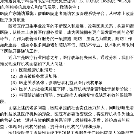
郑州迅良电子科技有限公司为您免费提供
广东120系统
,LIS系统,PACS系
统,等相关信息发布和资讯展示，敬请关注！
医院
广东随访系统
：借助医院患者随访客服管理系统平台，从根本上改善
医疗服务质量
随着医疗卫生事业改革的不断深入和发展，改善医患关系，构建和谐
医院，从根本上改善医疗服务质量，成为医院拥有更广阔发展空间的必要
环节。而作为改善医疗服务的一项措施–随访，显得尤为重要。随访工作
如此重要，但如今很多问题诸如随访率低、随访不专业、技术制约等限制
了医院开展随访工作。
近几年是医疗行业困惑之年，医疗改革何去何从。通过分析，我们不
难发现医疗机构面临如下几大问题：
（1）医院经营机制滞后；
（2）患者被服务意识加强；
（3）医患关系紧张，影响患者利益及医疗机构形象；
（4）医护人员社会满意度下降，医疗机构形象营销处于起步阶段；
（5）科研随访能力薄弱，对出院病人的康复情况缺乏有效的跟踪手
段。
面临上述的诸多问题，医院承担的社会责任压力加大，同时影响患者
的利益以及医疗机构的形象。医院有必要改变观念，将医疗机构作为独立
的营销实体，通过有效的医患关系管理，缓解现有矛盾，维护患者的权
益，体现医疗机构的价值，提升医疗机构的品牌和形象。
医领秀医患关系运维系统(PRO)是主要服务于门诊出院病人的新型产