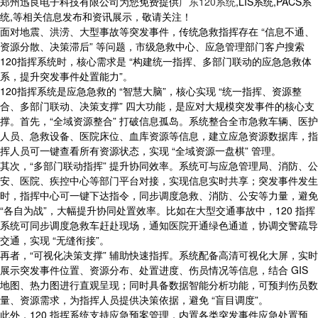
郑州迅良电子科技有限公司为您免费提供
广东120系统
,LIS系统,PACS系
统,等相关信息发布和资讯展示，敬请关注！
面对地震、洪涝、大型事故等突发事件，传统急救指挥存在 “信息不通、
资源分散、决策滞后” 等问题，市级急救中心、应急管理部门客户搜索
120指挥系统时，核心需求是 “构建统一指挥、多部门联动的应急急救体
系，提升突发事件处置能力”。
120指挥系统是应急急救的 “智慧大脑”，核心实现 “统一指挥、资源整
合、多部门联动、决策支撑” 四大功能，是应对大规模突发事件的核心支
撑。首先，“全域资源整合” 打破信息孤岛。系统整合全市急救车辆、医护
人员、急救设备、医院床位、血库资源等信息，建立应急资源数据库，指
挥人员可一键查看所有资源状态，实现 “全域资源一盘棋” 管理。
其次，“多部门联动指挥” 提升协同效率。系统可与应急管理局、消防、公
安、医院、疾控中心等部门平台对接，实现信息实时共享；突发事件发生
时，指挥中心可一键下达指令，同步调度急救、消防、公安等力量，避免
“各自为战”，大幅提升协同处置效率。比如在大型交通事故中，120 指挥
系统可同步调度急救车赶赴现场，通知医院开通绿色通道，协调交警疏导
交通，实现 “无缝衔接”。
再者，“可视化决策支撑” 辅助快速指挥。系统配备高清可视化大屏，实时
展示突发事件位置、资源分布、处置进度、伤员情况等信息，结合 GIS
地图、热力图进行直观呈现；同时具备数据智能分析功能，可预判伤员数
量、资源需求，为指挥人员提供决策依据，避免 “盲目调度”。
此外，120 指挥系统支持应急预案管理，内置各类突发事件应急处置预