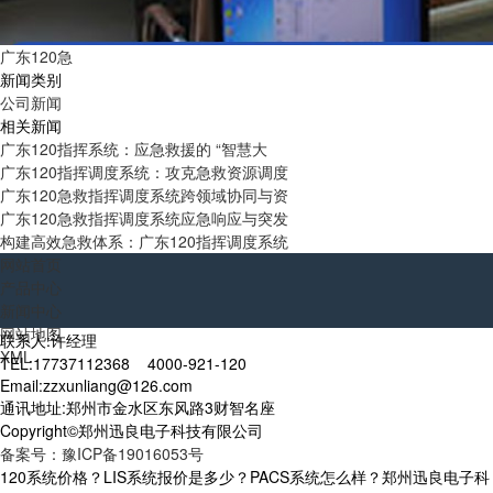
广东120急
新闻类别
公司新闻
相关新闻
广东120指挥系统：应急救援的 “智慧大
广东120指挥调度系统：攻克急救资源调度
广东120急救指挥调度系统跨领域协同与资
广东120急救指挥调度系统应急响应与突发
构建高效急救体系：广东120指挥调度系统
网站首页
产品中心
新闻中心
网站地图
联系人:许经理
XML
TEL:17737112368 4000-921-120
Email:zzxunliang@126.com
通讯地址:郑州市金水区东风路3财智名座
Copyright©郑州迅良电子科技有限公司
备案号：豫ICP备19016053号
120系统价格？LIS系统报价是多少？PACS系统怎么样？郑州迅良电子科