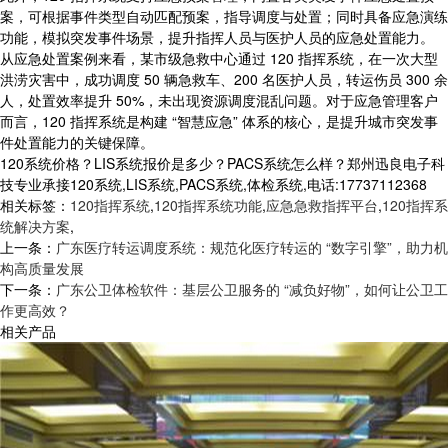
案，可根据事件类型自动匹配预案，指导调度与处置；同时具备应急演练
功能，模拟突发事件场景，提升指挥人员与医护人员的应急处置能力。
从应急处置案例来看，某市级急救中心通过 120 指挥系统，在一次大型
洪涝灾害中，成功调度 50 辆急救车、200 名医护人员，转运伤员 300 余
人，处置效率提升 50%，未出现资源调度混乱问题。对于应急管理客户
而言，120 指挥系统是构建 “智慧应急” 体系的核心，是提升城市突发事
件处置能力的关键保障。
120系统价格？LIS系统报价是多少？PACS系统怎么样？郑州迅良电子科
技专业承接120系统,LIS系统,PACS系统,体检系统,电话:17737112368
相关标签：
120指挥系统
,
120指挥系统功能
,
应急急救指挥平台
,
120指挥系
统解决方案
,
上一条：
广东医疗转运调度系统：规范化医疗转运的 “数字引擎”，助力机
构高质量发展
下一条：
广东公卫体检软件：基层公卫服务的 “减负好物”，如何让公卫工
作更高效？
相关产品