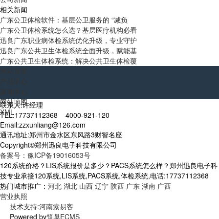
相关新闻
广东公卫体检软件：基层公卫服务的 “减负
广东公卫体检系统怎么选？基层医疗机构必看
迅良广东职业病体检系统优化升级，专业守护
迅良广东公共卫生体检系统全面升级，赋能基
广东公共卫生体检系统：解决公共卫生体检覆
网站首页
产品中心
新闻中心
网站地图
联系人:许经理
XML
TEL:17737112368 4000-921-120
Email:zzxunliang@126.com
通讯地址:郑州市金水区东风路3财智名座
Copyright©郑州迅良电子科技有限公司
备案号：豫ICP备19016053号
120系统价格？LIS系统报价是多少？PACS系统怎么样？郑州迅良电子科
技专业承接120系统,LIS系统,PACS系统,体检系统,电话:17737112368
热门城市推广：
河北
湖北
山西
辽宁
陕西
广东
湖南
广西
营业执照
技术支持:河南索易客
Powered by
筑巢ECMS