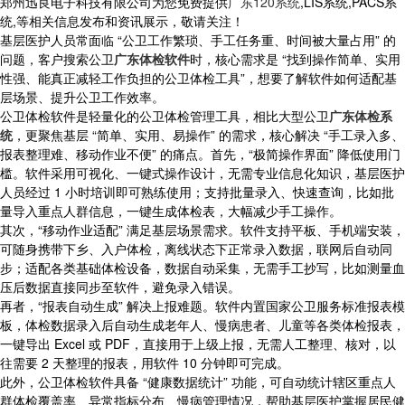
郑州迅良电子科技有限公司为您免费提供
广东120系统
,LIS系统,PACS系
统,等相关信息发布和资讯展示，敬请关注！
基层医护人员常面临 “公卫工作繁琐、手工任务重、时间被大量占用” 的
问题，客户搜索公卫
广东体检软件
时，核心需求是 “找到操作简单、实用
性强、能真正减轻工作负担的公卫体检工具”，想要了解软件如何适配基
层场景、提升公卫工作效率。
公卫体检软件是轻量化的公卫体检管理工具，相比大型公卫
广东体检系
统
，更聚焦基层 “简单、实用、易操作” 的需求，核心解决 “手工录入多、
报表整理难、移动作业不便” 的痛点。首先，“极简操作界面” 降低使用门
槛。软件采用可视化、一键式操作设计，无需专业信息化知识，基层医护
人员经过 1 小时培训即可熟练使用；支持批量录入、快速查询，比如批
量导入重点人群信息，一键生成体检表，大幅减少手工操作。
其次，“移动作业适配” 满足基层场景需求。软件支持平板、手机端安装，
可随身携带下乡、入户体检，离线状态下正常录入数据，联网后自动同
步；适配各类基础体检设备，数据自动采集，无需手工抄写，比如测量血
压后数据直接同步至软件，避免录入错误。
再者，“报表自动生成” 解决上报难题。软件内置国家公卫服务标准报表模
板，体检数据录入后自动生成老年人、慢病患者、儿童等各类体检报表，
一键导出 Excel 或 PDF，直接用于上级上报，无需人工整理、核对，以
往需要 2 天整理的报表，用软件 10 分钟即可完成。
此外，公卫体检软件具备 “健康数据统计” 功能，可自动统计辖区重点人
群体检覆盖率、异常指标分布、慢病管理情况，帮助基层医护掌握居民健