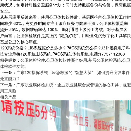
康状况，制定针对性公卫服务计划；同时支持数据备份与恢复，保障数据
安全。
从基层应用反馈来看，使用公卫体检软件后，基层医护的公卫体检工作时
间减少 60%，有更多时间专注于诊疗服务与健康干预；公卫体检覆盖率
提升 25%，数据准确率达 100%，顺利通过上级公卫考核。对于基层客
户而言，公卫体检软件是真正的 “减负好物”，用轻量化的数字化工具解决
基层公卫的核心痛点。
120系统价格？LIS系统报价是多少？PACS系统怎么样？郑州迅良电子科
技专业承接120系统,LIS系统,PACS系统,体检系统,电话:17737112368
相关标签：
公卫体检软件
,
公卫体检软件哪个好用
,
基层公卫体检系统
,
公卫
体检软件功能
,
上一条：
广东120指挥系统：应急救援的 “智慧大脑”，如何提升突发事件
处置能力？
下一条：
广东职业病体检系统：企业职业健康合规管理的核心工具，规避
用工风险
相关产品