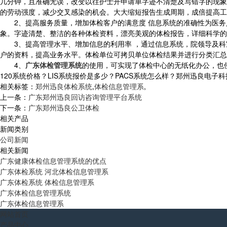
几分钟，且准确无误，改变以往护士开申请单字迹不清楚及写错字的现象
的劳动强度，减少交叉感染的机会。大大缩短报告生成周期，成倍提高工
2、提高服务质量，增加体检客户的满意度 信息系统的准确性为医务
象。字迹清楚、整洁的各种体检资料，漂亮美观的体检报告，详细科学的
3、提高管理水平、增加信息的利用率 ，通过信息系统，院领导及科
户的资料，提高业务水平。体检单位可拷贝单位体检结果并进行分类汇总
4、
广东体检管理系统
的使用，可实现了体检中心的无纸化办公，也
120系统价格？LIS系统报价是多少？PACS系统怎么样？郑州迅良电子科技专业承
相关标签：
郑州迅良体检系统
,
体检信息管理系
,
上一条：
广东郑州迅良回访咨询管理平台系统
下一条：
广东郑州迅良公卫体检
相关产品
新闻类别
公司新闻
相关新闻
广东健康体检信息管理系统的优点
广东体检系统 河北体检信息管理系
广东体检系统 体检信息管理系
广东体检信息管理系统
广东体检信息管理系
网站首页
产品中心