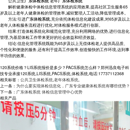
公共卫生
广东体检系统
老年
广东体检系统
解析健康体检中体检信息管理系统的应用效果,提高社区卫生服务65
岁及以上老年人健康体检的管理效率,减轻繁琐人工活动,降低管理成本。
方法:引进
广东体检系统
,充分依托体检信息化建设成果,对65岁及以上
老年人体检服务流程进行优化,对体检服务模式进行创新。
结果:打造体检系统化和规范化管理,充分利用网络的优势,进行信息化
管理,为基层体检工作带来更好的社会效益和经济效益。
结论:信息化管理系统既能为65岁及以上无偿体检老人提供高品质、
个性化和便捷的服务,还有利于提高工作效率,创造愉快的工作环境,达到事
半功倍的效果。
120系统价格？LIS系统报价是多少？PACS系统怎么样？郑州迅良电子科
技专业承接120系统,LIS系统,PACS系统,体检系统,电话:17737112368
相关标签：
公共卫生体检系统
,
老年体检系统
,
上一条：
为什么要实现体检信息化，广东专业健康体检系统有哪些优势？
下一条：
广东体检系统 体检信息管理中心优势
相关产品