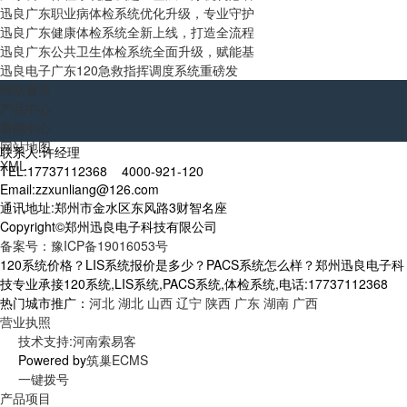
迅良广东职业病体检系统优化升级，专业守护
迅良广东健康体检系统全新上线，打造全流程
迅良广东公共卫生体检系统全面升级，赋能基
迅良电子广东120急救指挥调度系统重磅发
网站首页
产品中心
新闻中心
网站地图
联系人:许经理
XML
TEL:17737112368 4000-921-120
Email:zzxunliang@126.com
通讯地址:郑州市金水区东风路3财智名座
Copyright©郑州迅良电子科技有限公司
备案号：豫ICP备19016053号
120系统价格？LIS系统报价是多少？PACS系统怎么样？郑州迅良电子科
技专业承接120系统,LIS系统,PACS系统,体检系统,电话:17737112368
热门城市推广：
河北
湖北
山西
辽宁
陕西
广东
湖南
广西
营业执照
技术支持:河南索易客
Powered by
筑巢ECMS
一键拨号
产品项目