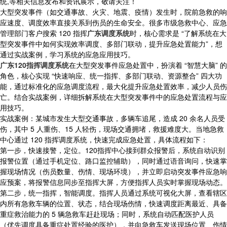
统,等相关信息发布和资讯展示，敬请关注！
大型突发事件（如交通事故、火灾、地震、疫情）发生时，院前急救的响
应速度、调度效率直接关系到伤员的生命安全。很多市级急救中心、应急
管理部门客户搜索 120 指挥
广东调度系统
时，核心需求是 “了解系统在大
型突发事件中如何实现效率调度、多部门联动，提升应急处置能力”，想
通过实战案例，学习系统的应急应用技巧。
广东120指挥调度系统
在大型突发事件应急处置中，扮演着 “智慧大脑” 的
角色，核心实现 “快速响应、统一指挥、多部门联动、资源整合” 四大功
能，通过标准化的应急调度流程，最大化提升应急处置效率，减少人员伤
亡。结合实战案例，详细拆解系统在大型突发事件中的应急处置流程与应
用技巧。
实战案例：某城市发生大型交通事故，多辆车追尾，造成 20 余名人员受
伤，其中 5 人重伤、15 人轻伤，现场交通拥堵，救援难度大。当地急救
中心通过 120 指挥调度系统，快速完成应急处置，具体流程如下：
第一步，快速接警，定位。120指挥中心接到群众报警后，系统自动识别
报警位置（通过手机定位、路口监控辅助），同时通过语音询问，快速掌
握现场情况（伤员数量、伤情、现场环境），并立即启动突发事件应急响
应预案，将报警信息同步至指挥大屏，方便指挥人员实时掌握现场动态。
第二步，统一指挥，智能调度。指挥人员通过系统可视化大屏，查看辖区
内所有急救车辆的位置、状态，结合现场伤情，快速调度距离最近、具备
重症救治能力的 5 辆急救车赶赴现场；同时，系统自动匹配医护人员
（优先调度具备重症处置经验的医护），并向急救车发送现场位置、伤情