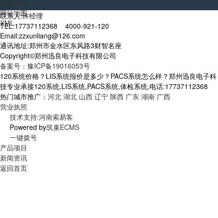
新闻中心
网站地图
联系人:许经理
XML
TEL:17737112368 4000-921-120
Email:zzxunliang@126.com
通讯地址:郑州市金水区东风路3财智名座
Copyright©郑州迅良电子科技有限公司
备案号：豫ICP备19016053号
120系统价格？LIS系统报价是多少？PACS系统怎么样？郑州迅良电子科
技专业承接120系统,LIS系统,PACS系统,体检系统,电话:17737112368
热门城市推广：
河北
湖北
山西
辽宁
陕西
广东
湖南
广西
营业执照
技术支持:河南索易客
Powered by
筑巢ECMS
一键拨号
产品项目
新闻资讯
返回首页