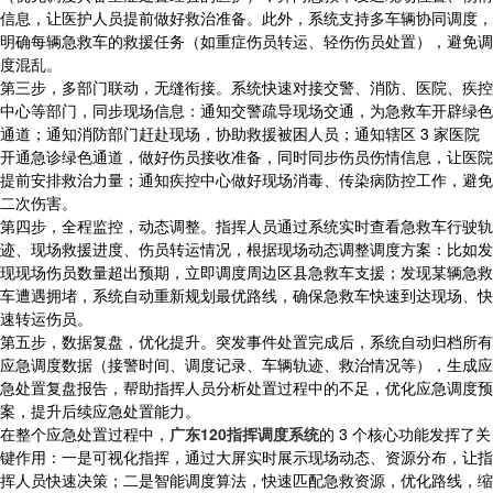
信息，让医护人员提前做好救治准备。此外，系统支持多车辆协同调度，
明确每辆急救车的救援任务（如重症伤员转运、轻伤伤员处置），避免调
度混乱。
第三步，多部门联动，无缝衔接。系统快速对接交警、消防、医院、疾控
中心等部门，同步现场信息：通知交警疏导现场交通，为急救车开辟绿色
通道；通知消防部门赶赴现场，协助救援被困人员；通知辖区 3 家医院
开通急诊绿色通道，做好伤员接收准备，同时同步伤员伤情信息，让医院
提前安排救治力量；通知疾控中心做好现场消毒、传染病防控工作，避免
二次伤害。
第四步，全程监控，动态调整。指挥人员通过系统实时查看急救车行驶轨
迹、现场救援进度、伤员转运情况，根据现场动态调整调度方案：比如发
现现场伤员数量超出预期，立即调度周边区县急救车支援；发现某辆急救
车遭遇拥堵，系统自动重新规划最优路线，确保急救车快速到达现场、快
速转运伤员。
第五步，数据复盘，优化提升。突发事件处置完成后，系统自动归档所有
应急调度数据（接警时间、调度记录、车辆轨迹、救治情况等），生成应
急处置复盘报告，帮助指挥人员分析处置过程中的不足，优化应急调度预
案，提升后续应急处置能力。
在整个应急处置过程中，
广东120指挥调度系统
的 3 个核心功能发挥了关
键作用：一是可视化指挥，通过大屏实时展示现场动态、资源分布，让指
挥人员快速决策；二是智能调度算法，快速匹配急救资源，优化路线，缩