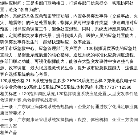
短响应时间；三是多部门联动接口，打通各部门信息壁垒，实现协同处
置，避免 “各自为战”。
此外，系统还具备应急预案管理功能，内置各类突发事件（交通事故、火
灾、地震等）的应急处置预案，指挥人员可根据事件类型，快速调用对应
预案，指导应急调度工作，避免处置混乱。同时，系统支持应急演练功
能，定期模拟突发事件场景，提升指挥人员、医护人员的应急处置能力，
确保突发事件发生时，能够快速响应、效率处置。
对于市级急救中心、应急管理部门客户而言，120指挥调度系统的应急处
置能力，是衡量系统质量的核心指标。通过系统的标准化应急调度流程、
多部门联动功能、可视化指挥能力，能够在大型突发事件中快速整合资
源、效率调度，最大限度挽救伤员生命，提升城市应急救援能力，这也是
客户选择系统的核心考量。
120系统价格？LIS系统报价是多少？PACS系统怎么样？郑州迅良电子科
技专业承接120系统,LIS系统,PACS系统,体检系统,电话:17737112368
相关标签：
120指挥调度系统
,
120指挥调度系统应急处置
,
大型突发事件急
救调度方案
,
急救指挥实战案例
,
上一条：
广东职业病体检系统合规指南：企业如何通过数字化满足职业健
康监管要求？
下一条：
广东健康证管理系统实操指南：疾控、体检机构、企业三方协同
管理方案
相关产品