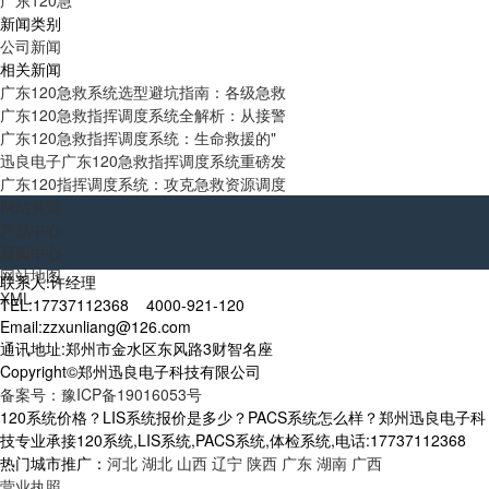
广东120急
新闻类别
公司新闻
相关新闻
广东120急救系统选型避坑指南：各级急救
广东120急救指挥调度系统全解析：从接警
广东120急救指挥调度系统：生命救援的"
迅良电子广东120急救指挥调度系统重磅发
广东120指挥调度系统：攻克急救资源调度
网站首页
产品中心
新闻中心
网站地图
联系人:许经理
XML
TEL:17737112368 4000-921-120
Email:zzxunliang@126.com
通讯地址:郑州市金水区东风路3财智名座
Copyright©郑州迅良电子科技有限公司
备案号：豫ICP备19016053号
120系统价格？LIS系统报价是多少？PACS系统怎么样？郑州迅良电子科
技专业承接120系统,LIS系统,PACS系统,体检系统,电话:17737112368
热门城市推广：
河北
湖北
山西
辽宁
陕西
广东
湖南
广西
营业执照