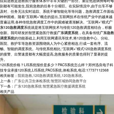
院前急救是急救医疗服务体系中非常关键的一部分。重症危急病例每时每
刻都有可能发生,院前急救的任务十分艰巨。在实际情况中,由于出车不够
及时、任务无法实时追踪、系统不够智能化等等问题，急救调度工作面临
种种困难。随着“互联网+”概念的提出,互联网技术在传统产业中的越来越
普遍运用,各种传统急救调度工作中的困难被逐渐解决。“互联网+”模式
广
东120急救调度
系统就是将互联网技术与传统120急救调度相结合，积极
创新。我司研发的智慧紧急医疗救援
广东调度系统
，在具备传统
广东急救
调度系统
的功能基础上,利用互联网通讯等技术,将120急救中心、分站、
医院、救护车等急救资源围绕病人为中心紧密相连,行成一套有序、流
畅、智能的调度系统。与传统系统相比,“互联网+”模式120急救调度系统
的接警、出警速度都有大幅度提高,急救服务的质量也得到了显著的提
升。
120系统价格？LIS系统报价是多少？PACS系统怎么样？郑州迅良电子科
技专业承接120系统,LIS系统,PACS系统,体检系统,电话:17737112368
相关标签：
院前急救
,
120急救调度系统
,
120急救系统
,
上一条：
广东公共卫生体检系统:智慧区域协同急救平台
下一条：
广东120急救系统:智慧紧急医疗救援调度系统
相关产品