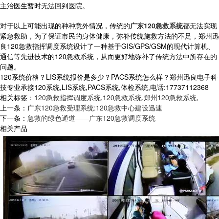
主治医生暂时无法回到医院。
对于以上可能出现的种种意外情况，传统的
广东120急救系统
都无法实现
紧急救助，为了保证市民的身体健康，弥补传统施救方法的不足，郑州迅
良120急救指挥调度系统设计了一种基于GIS/GPS/GSM的现代计算机、
通信等先进技术的120急救系统，从而更好地弥补了传统方法中所存在的
问题。
120系统价格？LIS系统报价是多少？PACS系统怎么样？郑州迅良电子科
技专业承接120系统,LIS系统,PACS系统,体检系统,电话:17737112368
相关标签：
120急救指挥调度系统
,
120急救系统
,
郑州120急救系统
,
上一条：
广东120急救受理系统:120急救中心建设迅速
下一条：
急救的绿色通道——广东120急救调度系统
相关产品