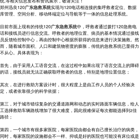
统,等相关信息发布和资讯展示，敬请关注！
郑州迅良120
广东急救系统
实现与120电话相连接的集呼救者定位、数据
库管理、空间分析、移动终端定位与导航等于一体的信息处理系统。
目前市面上现有的传统120
广东急救系统
中，呼救者通过拨打120急救电
话和接线员进行信息交流。呼救者的地理位置、病员的基本情况通过接线
员反馈给控制中心，再由控制中心根据所获得的信息来进行决策施救。然
而，随着城市面积、人口和建筑物密度的膨胀，传统的急救系统已显得力
不从心。具体表现为：
首先，由于采用人工语音交流，在这过程中如果出现了语言交流上的障碍
的话，接线员就无法正确获取呼救者的信息，特别是地理位置信息；
其次，在进行救助方案设计时，很大程度上是由工作人员的个人经验决
定，或者依靠很少的科学依据；
第三，对于城市错综复杂的交通道路网和动态的实时路面车辆信息，给人
工选择救助车辆路线增加了很大难度，因此很难保证每次都能选择到z佳
路径；
第四，一个城市有很多家医院，每家医院由都会有自己擅长治疗的病类，
同时，每家医院的设施都会不一样、抑或是好的医院也可能没有床位或是