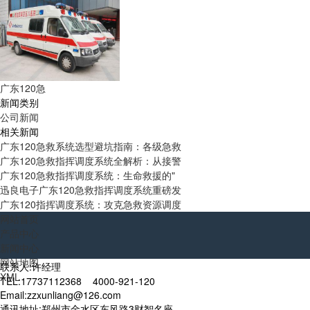
广东120急
新闻类别
公司新闻
相关新闻
广东120急救系统选型避坑指南：各级急救
广东120急救指挥调度系统全解析：从接警
广东120急救指挥调度系统：生命救援的"
迅良电子广东120急救指挥调度系统重磅发
广东120指挥调度系统：攻克急救资源调度
网站首页
产品中心
新闻中心
网站地图
联系人:许经理
XML
TEL:17737112368 4000-921-120
Email:zzxunliang@126.com
通讯地址:郑州市金水区东风路3财智名座